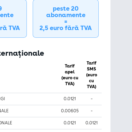
9
peste 20
ente
abonamente
=
ără TVA
2,5 euro fără TVA
nternaționale
Tarif
Tarif
SMS
apel
(euro
(euro cu
cu
TVA)
TVA)
IGI
0.0121
-
NALE
0.00605
-
IONALE
0.0121
0.0121