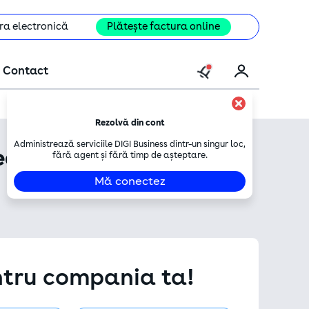
ra electronică
Plătește factura online
Contact
Rezolvă din cont
Administrează serviciile DIGI Business dintr-un singur loc,
a #1 din țară! Vezi
aici
fără agent și fără timp de așteptare.
Mă conectez
entru compania ta!