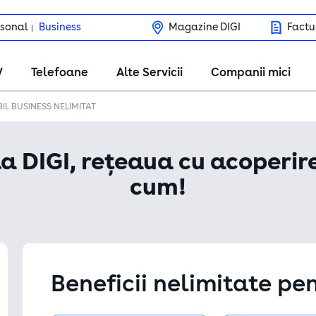
rsonal
Business
Magazine DIGI
Factu
V
Telefoane
Alte Servicii
Companii mici
IL BUSINESS NELIMITAT
a DIGI, rețeaua cu acoperire
cum!
Beneficii nelimitate p