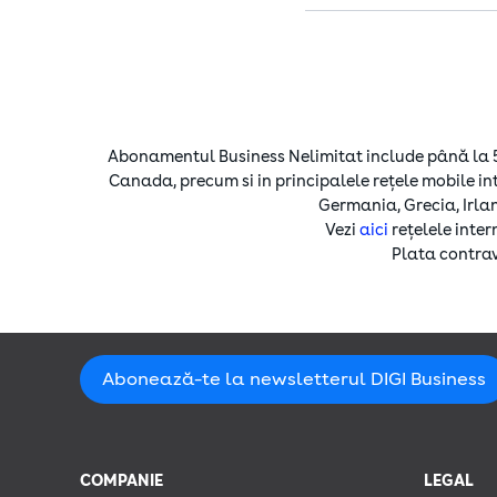
Pentru mai multe informații desp
Vezi aici politica de confiden
Abonamentul Business Nelimitat include până la 5.00
Canada, precum si in principalele rețele mobile in
Germania, Grecia, Irlan
Vezi
aici
rețelele inte
Plata contrava
Abonează-te la newsletterul DIGI Business
COMPANIE
LEGAL