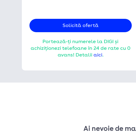
COOKIE-URI TERȚ
Cui nu-i place social m
Solicită ofertă
sau alte asemenea platfo
funcții de distribuire c
avem nevoie de acceptul
Portează-ți numerele la DIGI și
Vizualizarea modulelor
achiziționezi telefoane în 24 de rate cu 0
avans! Detalii
aici
.
COOKIE-URI DE P
Suntem toți diferiți, din
putem prezenta și/sau li
website-ului. Altfel, fă
credem că un vizitator 
Vizualizarea modulelor 
ACCEPT TOATE FIȘ
Trimite
Ai nevoie de ma