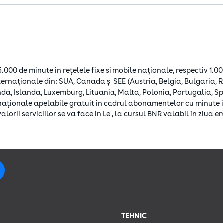
re modul în care Google utilizează datele, accesează
Business Da
țialitate
0 de minute in reţelele fixe si mobile naționale, respectiv 1.000 
ternaționale din: SUA, Canada și SEE (Austria, Belgia, Bulgaria,
da, Islanda, Luxemburg, Lituania, Malta, Polonia, Portugalia, Sp
rnaționale apelabile gratuit în cadrul abonamentelor cu minute i
lorii serviciilor se va face în Lei, la cursul BNR valabil în ziua emi
TEHNIC