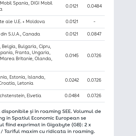
 Mobil Spania, DIGI Mobil
0.0121
0.0484
ia
ate ale U.E. + Moldova
0.0121
-
a din S.U.A., Canada
0.0121
0.0847
 minte datele de logare, pentru a
conținutului la rezoluția
 Belgia, Bulgaria, Cipru,
erim o experiență lipsită de
ania, Franta, Ungaria,
0.0145
0.0726
, Marea Britanie, Olanda,
nia, Estonia, Islanda,
 vă priveşte.
0.0242
0.0726
Croatia, Letonia
chstenstein, Elvetia
0.0484
0.0726
ilizator. Sunt foarte utile pentru
înțelegem ce și unde trebuie să
 disponibile și în roaming SEE. Volumul de
șterea popularității unui tip de
ming in Spatiul Economic European se
e în defavoarea altor inițiative
fiind exprimat in Gigabyte (GB): 2 x
/ Tariful maxim cu ridicata in roaming.