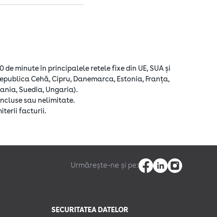
ta Responsibility
de minute în principalele retele fixe din UE, SUA și
 Republica Cehă, Cipru, Danemarca, Estonia, Franța,
ania, Suedia, Ungaria).
ncluse sau nelimitate.
terii facturii.
Urmărește-ne și pe:
SECURITATEA DATELOR