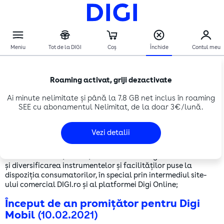
COMUNICATE DE PRESĂ
Roaming activat, griji dezactivate
Comunicate de presă
Ai minute nelimitate și până la 7.8 GB net inclus în roaming
SEE cu abonamentul Nelimitat, de la doar 3€/lună.
DIGItalizarea customer experience
Vezi detalii
prinde viteză în 2021
(15.02.2021)
DIGI va accelera, în 2021, transformarea digitală a serviciilor
și diversificarea instrumentelor și facilităților puse la
dispoziția consumatorilor, în special prin intermediul site-
ului comercial DIGI.ro și al platformei Digi Online;
Început de an promițător pentru Digi
Mobil
(10.02.2021)