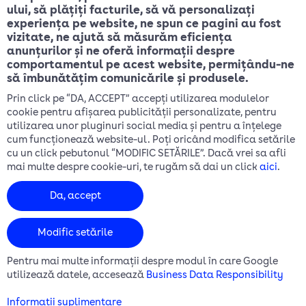
ului, să plățiți facturile, să vă personalizați
Ghid clienți
experiența pe website, ne spun ce pagini au fost
Prelucrarea datelor cu caracter personal
vizitate, ne ajută să măsurăm eficiența
anunțurilor și ne oferă informații despre
Politica de confidențialitate
comportamentul pe acest website, permițându-ne
Module cookie
să îmbunătățim comunicările și produsele.
Cerere date cu caracter personal
Prin click pe “DA, ACCEPT” accepți utilizarea modulelor
cookie pentru afișarea publicității personalizate, pentru
utilizarea unor pluginuri social media și pentru a înțelege
cum funcționează website-ul. Poți oricând modifica setările
cu un click pebutonul “MODIFIC SETĂRILE”. Dacă vrei sa afli
mai multe despre cookie-uri, te rugăm să dai un click
aici
.
Da, accept
Modific setările
Pentru mai multe informații despre modul în care Google
DIGI SPANIA
DIGI ITALIA
DIGI BELGIA
utilizează datele, accesează
Business Data Responsibility
DIGI PORTUGALIA
COPYRIGHT 2026 / DIGI ROMANIA S.A.
Informaţii suplimentare