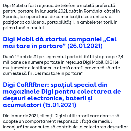
Digi Mobil a fost rețeaua de telefonie mobilă preferată
pentru portare, în ianuarie 2021, atât în România, cât și în
Spania, iar operatorul de comunicații electronice s-a
poziționat ca lider al portabilității, în ambele teritorii, în
Alegerea dumneavoastră privind modulele cookie
prima lună a anului.
de pe acest site
Digi Mobil dă startul campaniei „Cel
COOKIE-URI NECESARE/TEHNOLOGII
mai tare în portare”
(26.01.2021)
NECESARE
Aceste date sunt necesare pentru funcționarea website-ului,
După 12 ani de #1 pe segmentul portabilității și aproape 2,4
spre exemplu pentru a ține minte datele de logare, pentru a
milioane de numere portate în rețeaua Digi Mobil, DIGI le
putea utiliza coșul de cumpărături, pentru o încărcare mai
mulțumește clienților cu o ofertă care îi provoacă să afle
rapidă sau pentru randarea conținutului la rezoluția
cum este să fii „Cel mai tare în portare”
corespunzătoare și pentru a număra accesările. Prin aceste
cookie-uri încercăm să îți oferim o experiență lipsită de
Digi CoRRRner: spațiul special din
întreruperi și deplin sigură.
magazinele Digi pentru colectarea de
Vizualizarea modulelor cookie necesare
deșeuri electronice, baterii și
acumulatori
(15.01.2021)
Vă rugăm să alegeţi care dintre fişierele cookie de mai jos
doriţi să fie utilizate în ce vă priveşte.
Din ianuarie 2021, clienții Digi și utilizatorii care doresc să
adopte un comportament responsabil față de mediul
COOKIE-URI DE ANALIZA
înconjurător vor putea să contribuie la colectarea deșeurilor