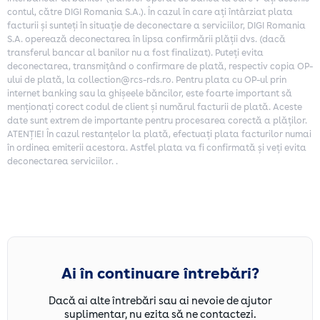
Youtube sau alte asemenea platforme, atât poze cât și
Societe Generale, Raiffesen Bank sau UniCredit
contul, către DIGI Romania S.A.). În cazul în care ați întârziat plata
videoclipuri, cât și să utilizezi butoanele de Like sau Share
Tiriac Bank și închei o convenție de plată prin
facturii și sunteți în situație de deconectare a serviciilor, DIGI Romania
și/sau alte funcții de distribuire conținut pentru situațiile în
Direct Debit, plata facturii se va face automat
S.A. operează deconectarea în lipsa confirmării plății dvs. (dacă
care decizi partajarea acestuia.. Pentru toate aceste
din contul respectiv la dată scadenta a facturii.
transferul bancar al banilor nu a fost finalizat). Puteți evita
funcționalități, avem nevoie de acceptul tău. L-am aprecia!
Te rugăm să te asiguri că ai suma necesară în
deconectarea, transmițând o confirmare de plată, respectiv copia OP-
😊
cont.
ului de plată, la collection@rcs-rds.ro. Pentru plata cu OP-ul prin
Vizualizarea modulelor cookie social media
internet banking sau la ghișeele băncilor, este foarte important să
menționați corect codul de client și numărul facturii de plată. Aceste
COOKIE-URI DE PROFILARE/MARKETING
date sunt extrem de importante pentru procesarea corectă a plăților.
ATENȚIE! În cazul restanțelor la plată, efectuați plata facturilor numai
Suntem toți diferiți, din fericire. Ne ajută să deducem și
în ordinea emiterii acestora. Astfel plata va fi confirmată și veți evita
înțelegem interesele și preferințele vizitatorilor, astfel încât
deconectarea serviciilor. .
să putem prezenta și/sau livra un conținut diferențiat și
specific fiecăruia, atât ca publicitate, cât și conținut nativ al
website-ului. Altfel, fără ele activate, vei vedea informații
generice, care nu intră neapărat în zona ta de interese. Noi
credem că un vizitator e mai mulțumit dacă primește ceva de
care-i pasă și de aceea credem că un OK e binevenit!
Vizualizarea modulelor cookie de publicitate
Ai în continuare întrebări?
ACCEPT TOATE FIȘIERELE COOKIE
Dacă ai alte întrebări sau ai nevoie de ajutor
suplimentar, nu ezita să ne contactezi.