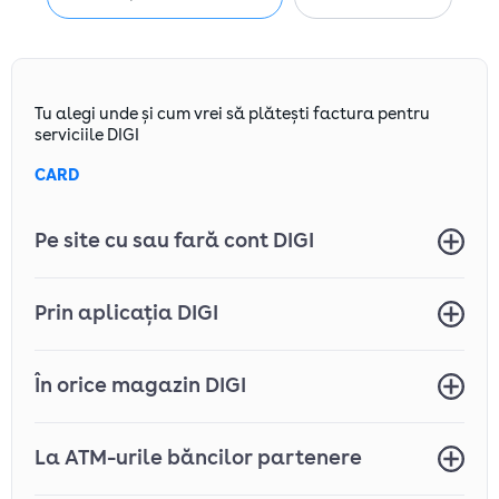
Tu alegi unde și cum vrei să plătești factura pentru
serviciile DIGI
CARD
Pe site cu sau fară cont DIGI
Chiar dacă nu ai cont DIGI, poți achita factura
Prin aplicația DIGI
online rapid și simplu. Plătește
aici
. Vezi
aici
toate detaliile despre cum poți plăti online rapid
și în siguranță!
Descarcă aplicația DIGI și ai acces la serviciile
În orice magazin DIGI
tale pe orice device:
Google Play Store
Caută
aici
cel mai apropiat magazin DIGI.
Apple Store
La ATM-urile băncilor partenere