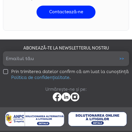
Trimite
Contactează-ne
Pentru mai multe informații despre modul în care Google
utilizează datele, accesează
Business Data Responsibility
Vezi aici politica de confidențialitate
ABONEAZĂ-TE LA NEWSLETTERUL NOSTRU
>>
Prin trimiterea datelor confirm că am luat la cunoștință
Politica de confidențialitate
.
Urmărește-ne și pe: