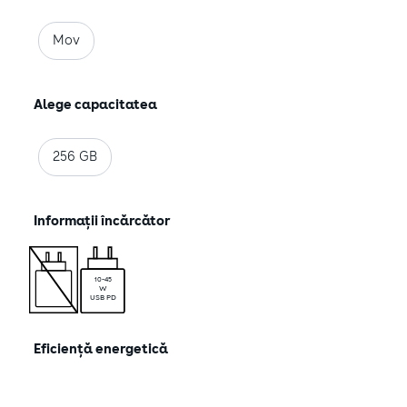
Mov
Alege capacitatea
256 GB
Informații încărcător
10-45
W
USB PD
Alegerea dumneavoastră privind modulele cookie
de pe acest site
Eficiență energetică
COOKIE-URI NECESARE/TEHNOLOGII
NECESARE