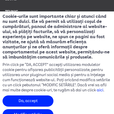
Termeni legali
Politică retur / înlocuire echipamente
Regulament privind serviciile digitale
Oferte pentru persoane cu dizabilităţi
Contract Persoane Fizice
Oferta rural
Manual de utilizare prepaid
Anunțuri publice avize mediu
ANPC
TEHNIC
Cookie-urile sunt importante chiar și atunci când
Servicii de avizare
Servicii acces canalizație
Parametri calitate internet
Test viteză internet Digi
Netograf
Acoperire servicii
Asistență
Interconectare
Serviciul de urgență 112
nu sunt dulci. Ele vă permit să utilizați coșul de
SECURITATEA DATELOR
cumpărături, panoul de administrare al website-
ului, să plățiți facturile, să vă personalizați
Ghid clienți
experiența pe website, ne spun ce pagini au fost
Prelucrarea datelor cu caracter personal
vizitate, ne ajută să măsurăm eficiența
anunțurilor și ne oferă informații despre
Politica de confidențialitate
comportamentul pe acest website, permițându-ne
Module cookie
să îmbunătățim comunicările și produsele.
Cerere date cu caracter personal
Prin click pe “DA, ACCEPT” accepți utilizarea modulelor
cookie pentru afișarea publicității personalizate, pentru
utilizarea unor pluginuri social media și pentru a înțelege
cum funcționează website-ul. Poți oricând modifica setările
cu un click pebutonul “MODIFIC SETĂRILE”. Dacă vrei sa afli
mai multe despre cookie-uri, te rugăm să dai un click
aici
.
Da, accept