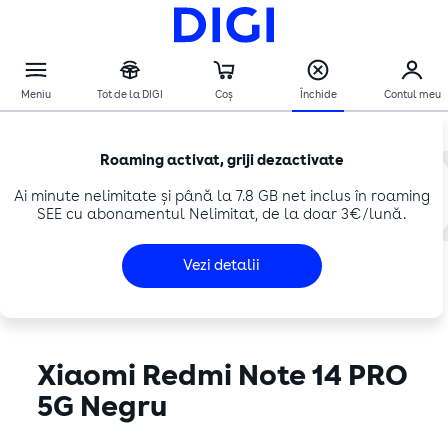
TELEFOANE
XIAOMI REDMI NOTE 14 PRO 5G NEGRU
Roaming activat, griji dezactivate
Verifică oferta la adresa ta
Ai minute nelimitate și până la 7.8 GB net inclus în roaming
Adresă nouă
SEE cu abonamentul Nelimitat, de la doar 3€/lună.
Vezi detalii
Xiaomi Redmi Note 14 PRO
5G Negru