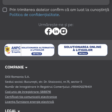
Prin trimiterea datelor confirm că am luat la cunoștință
Politica de confidențialitate
.
Urmărește-ne și pe:
COMPANIE
Cariere
Comunicate de presă
Email Anywhere
Contact
Raportare nereguli
DIGI Romania S.A.
Sediul social: București, str. Dr. Staicovici, nr.75, sector 5
Număr de înregistrare în Registrul Comerțului: J1994012278401
Cod unic de înregistrare: 5888716
Certificat-tip comunicații electronice
Licența furnizare energie electrică
LEGAL