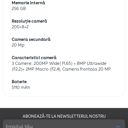
care-i pasă și de aceea credem că un OK e binevenit!
Memorie internă
256 GB
Vizualizarea modulelor cookie de publicitate
ACCEPT TOATE FIȘIERELE COOKIE
Rezoluție cameră
200+8+2
Trimite
Camera secundară
20 Mp
Pentru mai multe informații despre modul în care Google
utilizează datele, accesează
Business Data Responsibility
Caracteristici cameră
3 Camere: 200MP Wide( F1.65) + 8MP Ultrawide
Vezi aici politica de confidențialitate
(F2.2)+ 2MP Macro (F2.4), Camera frontala 20 MP
Baterie
5110 mAh
ABONEAZĂ-TE LA NEWSLETTERUL NOSTRU
>>